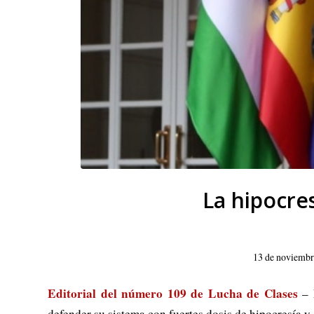
La hipocres
13 de noviembr
Editorial del número 109 de Lucha de Clases
– E
defender su sistema con fuertes dosis de hipocresía 