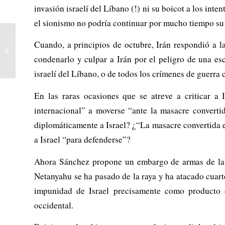
invasión israelí del Líbano (!) ni su boicot a los inte
el sionismo no podría continuar por mucho tiempo su 
Masiva manifestación
Cuando, a principios de octubre, Irán respondió a 
contra la actuación
criminal de la Generalitat
condenarlo y culpar a Irán por el peligro de una es
valenciana...
israelí del Líbano, o de todos los crímenes de guerra
En las raras ocasiones que se atreve a criticar 
internacional” a moverse “ante la masacre converti
diplomáticamente a Israel? ¿“La masacre convertida en
a Israel “para defenderse”?
Ahora Sánchez propone un embargo de armas de la 
Netanyahu se ha pasado de la raya y ha atacado cuar
impunidad de Israel precisamente como producto 
occidental.