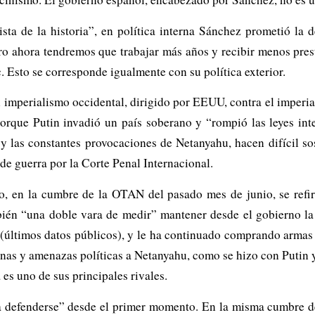
ta de la historia”, en política interna Sánchez prometió la d
ro ahora tendremos que trabajar más años y recibir menos prest
c. Esto se corresponde igualmente con su política exterior.
l imperialismo occidental, dirigido por EEUU, contra el imperi
orque Putin invadió un país soberano y “rompió las leyes int
 y las constantes provocaciones de Netanyahu, hacen difícil sos
de guerra por la Corte Penal Internacional.
so, en la cumbre de la OTAN del pasado mes de junio, se refi
bién “una doble vara de medir” mantener desde el gobierno l
o (últimos datos públicos), y le ha continuado comprando armas 
as y amenazas políticas a Netanyahu, como se hizo con Putin y R
es uno de sus principales rivales.
 a defenderse” desde el primer momento. En la misma cumbre 