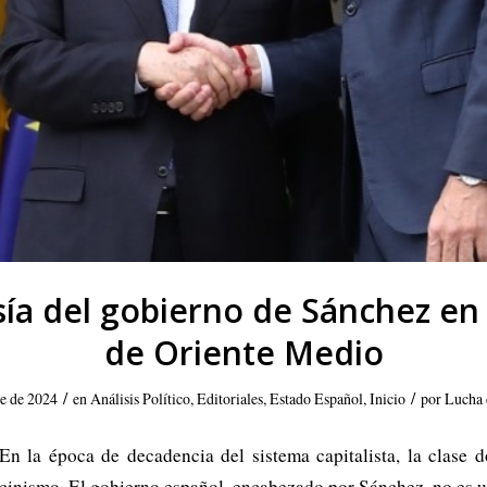
ía del gobierno de Sánchez en 
de Oriente Medio
/
/
e de 2024
en
Análisis Político
,
Editoriales
,
Estado Español
,
Inicio
por
Lucha 
n la época de decadencia del sistema capitalista, la clase d
y cinismo. El gobierno español, encabezado por Sánchez, no es 