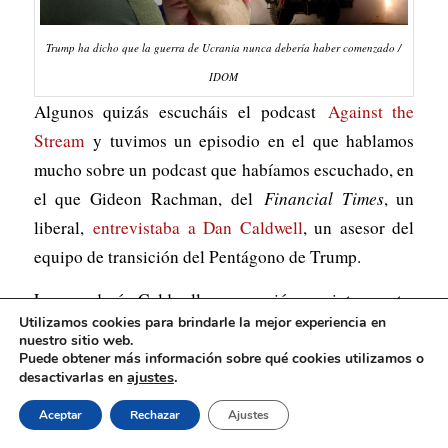
Trump ha dicho que la guerra de Ucrania nunca debería haber comenzado /
IDOM
Algunos quizás escucháis el podcast
Against the
Stream
y tuvimos un episodio en el que hablamos
mucho sobre un podcast que habíamos escuchado, en
el que Gideon Rachman, del
Financial Times
, un
liberal,
entrevistaba a Dan Caldwell
, un asesor del
equipo de transición del Pentágono de Trump.
Lo que decía Caldwell me pareció muy interesante.
Utilizamos cookies para brindarle la mejor experiencia en
Lo primero que dijo es que era un veterano del
nuestro sitio web.
ejército, que había participado en la guerra de Irak.
Puede obtener más información sobre qué cookies utilizamos o
ajustes
.
desactivarlas en
Hay muchos de este tipo, ¿verdad? Muchos veteranos
del ejército que se han politizado por su experiencia
Aceptar
Rechazar
Ajustes
en las aventuras militares imperialistas de Estados