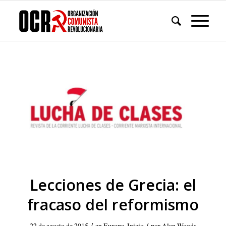
Lecciones de Grecia: el
fracaso del reformismo
/
/
22 de agosto de 2015
en
Europa
,
Inicio
por
Alan Woods