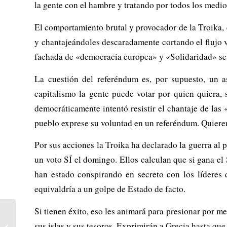
la gente con el hambre y tratando por todos los medio
El comportamiento brutal y provocador de la Troika, 
y chantajeándoles descaradamente cortando el flujo vi
fachada de «democracia europea» y «Solidaridad» se e
La cuestión del referéndum es, por supuesto, un a
capitalismo la gente puede votar por quien quiera,
democráticamente intentó resistir el chantaje de las
pueblo exprese su voluntad en un referéndum. Quieren
Por sus acciones la Troika ha declarado la guerra al pu
un voto SÍ el domingo. Ellos calculan que si gana el 
han estado conspirando en secreto con los líderes
equivaldría a un golpe de Estado de facto.
Si tienen éxito, eso les animará para presionar por m
Grecia: la troika exige la
sus islas y sus tesoros. Exprimirán a Grecia hasta qu
cabeza de Tsipras en una