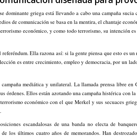
clase dominante griega está llevando a cabo una campaña sucia 
dios de comunicación se basa en la mentira, el chantaje econó
terrorismo económico, y como todo terrorismo, su intención es i
 referéndum. Ella razona así: si la gente piensa que esto es un
elección es entre crecimiento, empleo y democracia, por un lado
 campaña mediática y unilateral. La llamada prensa libre en G
 sus órdenes. Ellos están azotando una campaña histérica con la 
l terrorismo económico con el que Merkel y sus secuaces grieg
.
siciones escandalosas de una banda no electa de banqueros
les de los últimos cuatro años de memorandos. Han destrozad