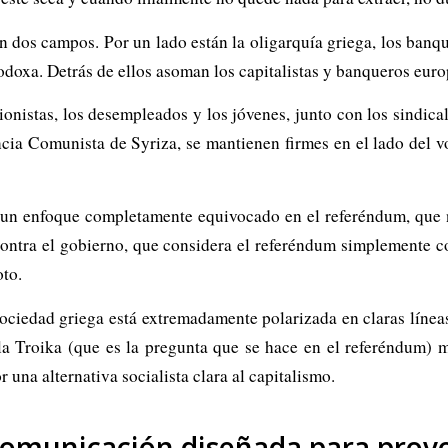
 dos campos. Por un lado están la oligarquía griega, los banque
todoxa. Detrás de ellos asoman los capitalistas y banqueros euro
ionistas, los desempleados y los jóvenes, junto con los sindica
cia Comunista de Syriza, se mantienen firmes en el lado del vo
un enfoque completamente equivocado en el referéndum, que n
as contra el gobierno, que considera el referéndum simplemente
oto.
ciedad griega está extremadamente polarizada en claras líneas
a Troika (que es la pregunta que se hace en el referéndum) m
 una alternativa socialista clara al capitalismo.
omunicación diseñada para provo