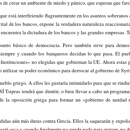
s de crear un ambiente de miedo y pánico, que esperan que favor
que está interfiriendo flagrantemente en los asuntos soberanos 
tal de los bancos, expone la verdadera naturaleza reaccionaria
ncuentra la dictadura de los bancos y las grandes empresas. T
sunto básico de democracia. Pero también sirve para demost
 siempre y cuando los banqueros decidan lo que pasa. El pue
 «Instituciones» no elegidas que gobiernan la UE. Ahora estas 
 utilizar su poder económico para derrocar al gobierno de Syri
eblo griego. A ellos les gustaría intimidarlo para que se rindier
SÍ Tsipras tendrá que dimitir, o bien llevar a cabo un programa
 de la oposición griega para formar un «gobierno de unidad 
edidas aún más duras contra Grecia. Ellos la saquearán y expolia
e esté seca y cuando finalmente no quede nada para extraer, no d