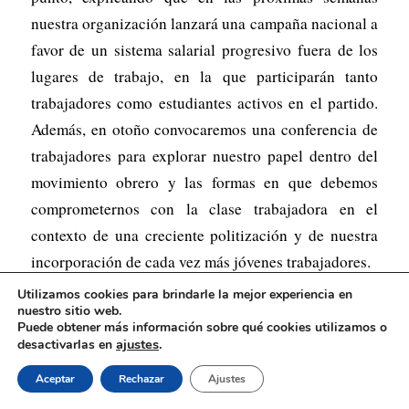
nuestra organización lanzará una campaña nacional a
favor de un sistema salarial progresivo fuera de los
lugares de trabajo, en la que participarán tanto
trabajadores como estudiantes activos en el partido.
Además, en otoño convocaremos una conferencia de
trabajadores para explorar nuestro papel dentro del
movimiento obrero y las formas en que debemos
comprometernos con la clase trabajadora en el
contexto de una creciente politización y de nuestra
incorporación de cada vez más jóvenes trabajadores.
Utilizamos cookies para brindarle la mejor experiencia en
El congreso fue una oportunidad esencial para reunir
nuestro sitio web.
las experiencias y los análisis de los extraordinarios
Puede obtener más información sobre qué cookies utilizamos o
ajustes
.
desactivarlas en
meses que dejamos atrás.
Aceptar
Rechazar
Ajustes
Pero, como observó Paolo, igual de innegable fue el